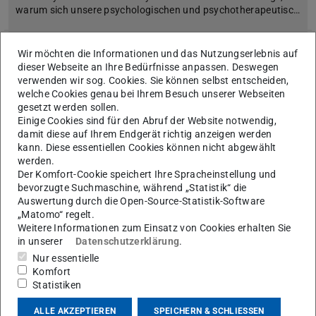
warum sich unsere psychologischen und psychotherapeutisc…
Wir möchten die Informationen und das Nutzungserlebnis auf
dieser Webseite an Ihre Bedürfnisse anpassen. Deswegen
verwenden wir sog. Cookies. Sie können selbst entscheiden,
welche Cookies genau bei Ihrem Besuch unserer Webseiten
gesetzt werden sollen.
Einige Cookies sind für den Abruf der Website notwendig,
damit diese auf Ihrem Endgerät richtig anzeigen werden
kann. Diese essentiellen Cookies können nicht abgewählt
werden.
Der Komfort-Cookie speichert Ihre Spracheinstellung und
bevorzugte Suchmaschine, während „Statistik“ die
Auswertung durch die Open-Source-Statistik-Software
„Matomo“ regelt.
Weitere Informationen zum Einsatz von Cookies erhalten Sie
in unserer
Datenschutzerklärung
.
Das ideale Verhältnis von positiven zu
Nur essentielle
negativen Emotionen für dauerhaftes
Komfort
Statistiken
Wohlbefinden
Wir alle haben positive und negative Gefühle. Die negativen
ALLE AKZEPTIEREN
SPEICHERN & SCHLIESSEN