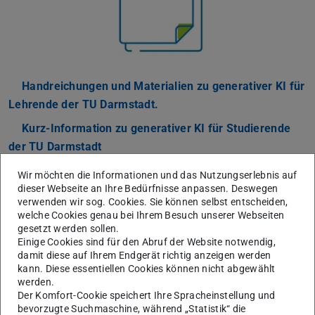
Handreichungen und Materialien zu generativer KI für
Lehrende der TU Darmstadt.
Kurz-Information zu generativer KI für Studierende
der TU Darmstadt
Handreichung zur Gestaltung von Lehr- und
Wir möchten die Informationen und das Nutzungserlebnis auf
Lernräumen
(PDF-Datei)
(wird in neuem Tab geöffnet)
dieser Webseite an Ihre Bedürfnisse anpassen. Deswegen
verwenden wir sog. Cookies. Sie können selbst entscheiden,
Didaktik und Lehrszenarien zum E-Learning
welche Cookies genau bei Ihrem Besuch unserer Webseiten
gesetzt werden sollen.
Barrierefreiheit in der digitalen Lehre
Einige Cookies sind für den Abruf der Website notwendig,
damit diese auf Ihrem Endgerät richtig anzeigen werden
Diversitätssensible Lehre
kann. Diese essentiellen Cookies können nicht abgewählt
werden.
Gendergerechte Lehre
Der Komfort-Cookie speichert Ihre Spracheinstellung und
Nutzung von Evaluationsergebnissen
bevorzugte Suchmaschine, während „Statistik“ die