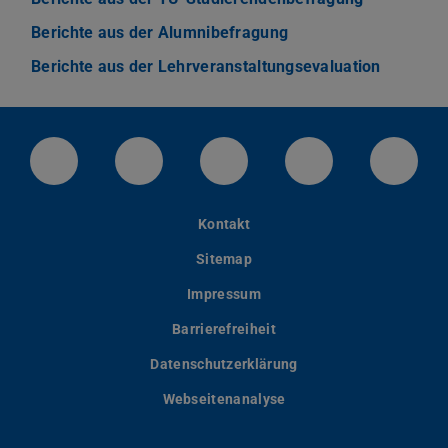
Berichte aus der Alumnibefragung
Berichte aus der Lehrveranstaltungsevaluation
LinkedIn-Seite der TU Darmstadt
Instagram-Kanal der TU Darmstad
Bluesky-Kanal der TU D
Facebook-Seite
YouTu
Kontakt
Sitemap
Impressum
Barrierefreiheit
Datenschutzerklärung
Webseitenanalyse