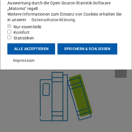
Auswertung durch die Open-Source-Statistik-Software
Rechtsfragen in der digitalen Lehre
„Matomo“ regelt.
Weitere Informationen zum Einsatz von Cookies erhalten Sie
Rechtsfragen zum Datenschutz in der Evaluation
in unserer
Datenschutzerklärung
.
Handreichung zum Service Learning (HDA 2014)
(PDF-D
(wird 
Nur essentielle
Komfort
Statistiken
Infoportale und
ALLE AKZEPTIEREN
SPEICHERN & SCHLIESSEN
Wissenssammlungen
Impressum