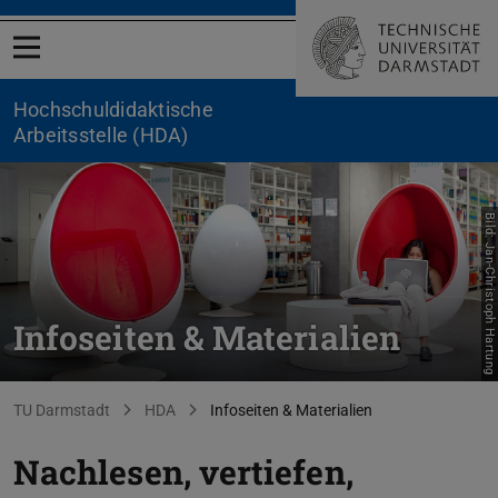
Menü öffnen
Hochschuldidaktische
Arbeitsstelle (HDA)
Bild: Jan-Christoph Hartung
Infoseiten & Materialien
Sie befinden sich hier:
TU Darmstadt
HDA
Infoseiten & Materialien
Nachlesen, vertiefen,