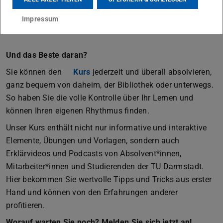
Impressum
Und das Beste daran?
Sie können den
Kurs
jederzeit und überall absolvieren,
ganz bequem von daheim, der Bibliothek oder unterwegs.
So haben Sie die volle Kontrolle über Ihr Lernen und
können Ihren eigenen Rhythmus finden.
Unser Kurs enthält nicht nur informative und interaktive
Elemente, Übungen und Vorlagen, sondern auch
Erklärvideos und Podcasts von Absolvent*innen,
Mitarbeiter*innen und Studierenden der TU Darmstadt.
Hier bekommen Sie wertvolle Tipps und Tricks aus erster
Hand und können von den Erfahrungen anderer
profitieren.
Worauf warten Sie noch? Melden Sie sich jetzt an!