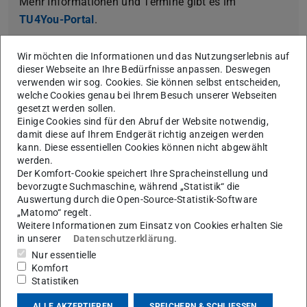
Mehr Informationen und Termine gibt es im
TU4You-Portal
.
Wir möchten die Informationen und das Nutzungserlebnis auf
Jetzt selbst einschreiben!
dieser Webseite an Ihre Bedürfnisse anpassen. Deswegen
verwenden wir sog. Cookies. Sie können selbst entscheiden,
welche Cookies genau bei Ihrem Besuch unserer Webseiten
gesetzt werden sollen.
Moodlekurs Studiertechniken (Deutsch)
Einige Cookies sind für den Abruf der Website notwendig,
damit diese auf Ihrem Endgerät richtig anzeigen werden
kann. Diese essentiellen Cookies können nicht abgewählt
werden.
Der Komfort-Cookie speichert Ihre Spracheinstellung und
bevorzugte Suchmaschine, während „Statistik“ die
Auswertung durch die Open-Source-Statistik-Software
„Matomo“ regelt.
Weitere Informationen zum Einsatz von Cookies erhalten Sie
in unserer
Datenschutzerklärung
.
Moodle course Study Skills (Englisch)
Nur essentielle
Komfort
Statistiken
ALLE AKZEPTIEREN
SPEICHERN & SCHLIESSEN