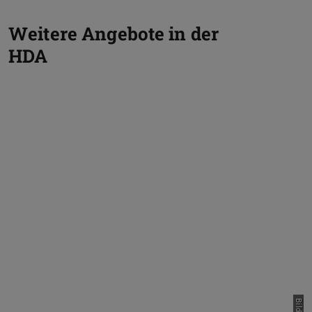
Weitere Angebote in der
HDA
Zurück
V
Trainings in Schlüsselkompetenzen