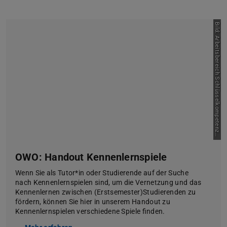
B
i
l
d
:
A
r
b
e
i
t
s
b
e
r
e
i
c
h
S
c
h
l
ü
s
s
e
l
k
o
m
p
e
t
e
n
z
n
/
T
U
D
a
r
m
s
t
a
d
e
t
OWO: Handout Kennenlernspiele
Wenn Sie als Tutor*in oder Studierende auf der Suche
nach Kennenlernspielen sind, um die Vernetzung und das
Kennenlernen zwischen (Erstsemester)Studierenden zu
fördern, können Sie hier in unserem Handout zu
Kennenlernspielen verschiedene Spiele finden.