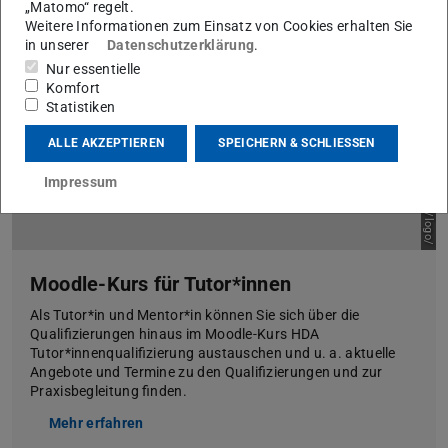
„Matomo“ regelt.
Weitere Informationen zum Einsatz von Cookies erhalten Sie
in unserer
Datenschutzerklärung
.
Nur essentielle
Komfort
Bild: https://moodle.org/logo/
Statistiken
ALLE AKZEPTIEREN
SPEICHERN & SCHLIESSEN
Impressum
Moodle-Kurs für Tutor*innen
Als Tutor*in und Mentor*in können Sie sich über die
Qualifizierungen hinaus im Moodle-Kurs HDA
Tutor*innenqualifizierung austauschen und u. a. aktuelle
Angebote und Termine zu den Qualifizierungen und zur
Praxisbegleitung finden.
Mehr erfahren