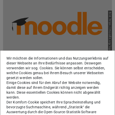
Bild: https://moodle.org/logo/
Wir möchten die Informationen und das Nutzungserlebnis auf
Moodle-Kurs für Teilnehmende der
dieser Webseite an Ihre Bedürfnisse anpassen. Deswegen
verwenden wir sog. Cookies. Sie können selbst entscheiden,
Trainings in Schlüsselkompetenzen
welche Cookies genau bei Ihrem Besuch unserer Webseiten
Als Studierende*r finden Sie Informationen, Unterlagen
gesetzt werden sollen.
und Fotoprotokolle der Trainings zur Vertiefung Ihrer
Einige Cookies sind für den Abruf der Website notwendig,
eigenen Schlüsselkompetenzen im Teilnehmer*innen-
damit diese auf Ihrem Endgerät richtig anzeigen werden
Moodle.
kann. Diese essentiellen Cookies können nicht abgewählt
werden.
Mehr erfahren
Der Komfort-Cookie speichert Ihre Spracheinstellung und
bevorzugte Suchmaschine, während „Statistik“ die
Auswertung durch die Open-Source-Statistik-Software