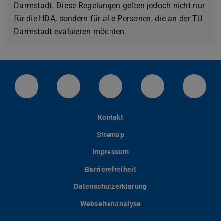
Darmstadt. Diese Regelungen gelten jedoch nicht nur
für die HDA, sondern für alle Personen, die an der TU
Darmstadt evaluieren möchten.
LinkedIn-Seite der TU Darmstadt
Instagram-Kanal der TU Darmstad
Bluesky-Kanal der TU D
Facebook-Seite
YouTu
Kontakt
Sitemap
Impressum
Barrierefreiheit
Datenschutzerklärung
Webseitenanalyse