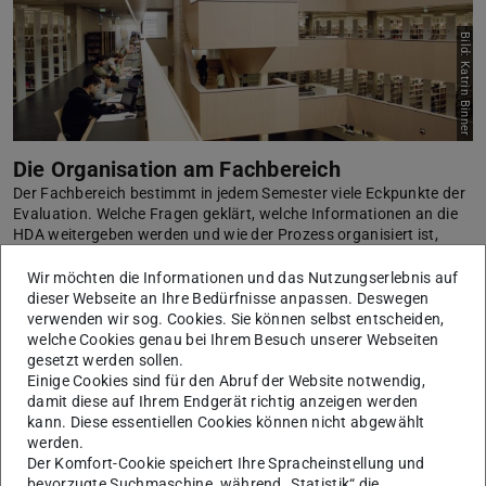
Bild: Katrin Binner
Die Organisation am Fachbereich
Der Fachbereich bestimmt in jedem Semester viele Eckpunkte der
Evaluation. Welche Fragen geklärt, welche Informationen an die
HDA weitergeben werden und wie der Prozess organisiert ist,
erfahren Sie hier.
Wir möchten die Informationen und das Nutzungserlebnis auf
Mehr erfahren
dieser Webseite an Ihre Bedürfnisse anpassen. Deswegen
verwenden wir sog. Cookies. Sie können selbst entscheiden,
welche Cookies genau bei Ihrem Besuch unserer Webseiten
gesetzt werden sollen.
Einige Cookies sind für den Abruf der Website notwendig,
damit diese auf Ihrem Endgerät richtig anzeigen werden
kann. Diese essentiellen Cookies können nicht abgewählt
werden.
Der Komfort-Cookie speichert Ihre Spracheinstellung und
bevorzugte Suchmaschine, während „Statistik“ die