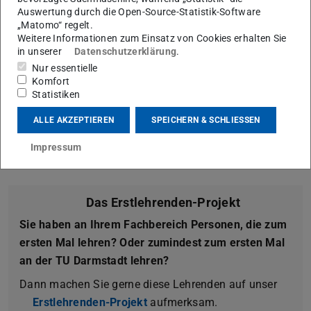
Bild: stock.adobe.com
Auswertung durch die Open-Source-Statistik-Software
„Matomo“ regelt.
Weitere Informationen zum Einsatz von Cookies erhalten Sie
in unserer
Datenschutzerklärung
.
Nur essentielle
Ergebnisse und Berichte
Komfort
Statistiken
Wer erhält welche Berichte und was beinhalten sie? Erfahren Sie
hier, welche Daten der Fachbereich erhält und wie man damit
ALLE AKZEPTIEREN
SPEICHERN & SCHLIESSEN
umgehen kann/soll.
Mehr erfahren
Impressum
Das Erstlehrenden-Projekt
Sie haben an Ihrem Fachbereich Personen, die zum
ersten Mal lehren? Oder zumindest zum ersten Mal
an der TU Darmstadt lehren?
Dann machen Sie gerne diese Lehrenden auf unser
Erstlehrenden-Projekt
aufmerksam.