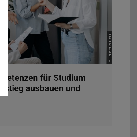
Bild: Mikhail Nilov
petenzen für Studium
instieg ausbauen und