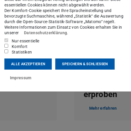
essentiellen Cookies können nicht abgewählt werden.
Der Komfort-Cookie speichert Ihre Spracheinstellung und
bevorzugte Suchmaschine, während „Statistik“ die Auswertung
Bild: Jan-Christoph Hartung
durch die Open-Source-Statistik-Software „Matomo“ regelt.
Weitere Informationen zum Einsatz von Cookies erhalten Sie in
unserer
Datenschutzerklärung
.
Nur essentielle
Komfort
Statistiken
ALLE AKZEPTIEREN
SPEICHERN & SCHLIESSEN
 Studium
Zukunftskom
Impressum
und Berufse
erproben
Mehr erfahren