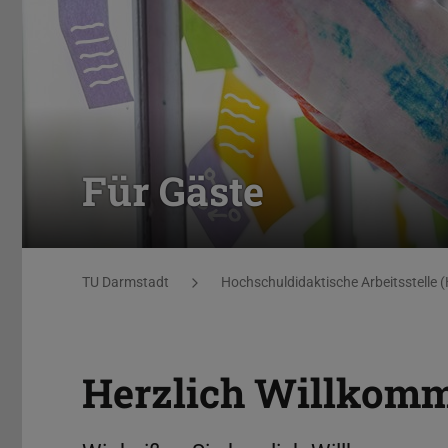
Für Gäste
Sie befinden sich hier:
TU Darmstadt
Hochschuldidaktische Arbeitsstelle 
Herzlich Willkom