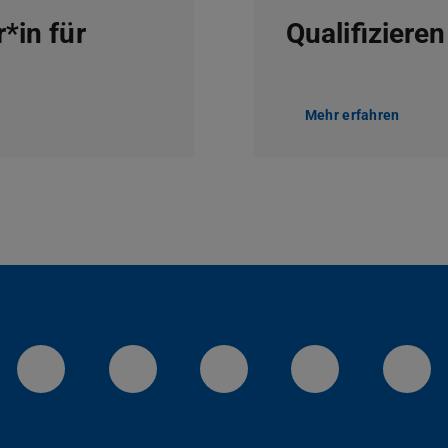
*in für
Qualifizieren
Mehr erfahren
LinkedIn-Seite der TU Darmstadt
Instagram-Kanal der TU 
Bluesky-Kanal de
Facebook-
You