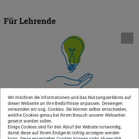
Für Lehrende
Wir möchten die Informationen und das Nutzungserlebnis auf
dieser Webseite an Ihre Bedürfnisse anpassen. Deswegen
Didaktik und Szenarien zu digitaler Lehre
verwenden wir sog. Cookies. Sie können selbst entscheiden,
Didaktik und Szenarien zu Künstlicher Intelligenz in
welche Cookies genau bei Ihrem Besuch unserer Webseiten
gesetzt werden sollen.
der Lehre
Einige Cookies sind für den Abruf der Website notwendig,
damit diese auf Ihrem Endgerät richtig anzeigen werden
Werkzeuge für die digitale Lehre
kann. Diese essentiellen Cookies können nicht abgewählt