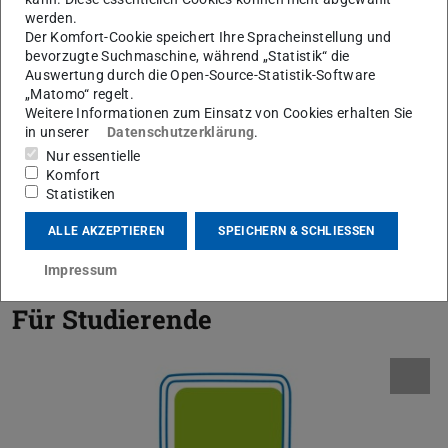
Lernplattform Moodle
werden.
Der Komfort-Cookie speichert Ihre Spracheinstellung und
Aufzeichnungsservice
bevorzugte Suchmaschine, während „Statistik“ die
Auswertung durch die Open-Source-Statistik-Software
Rent a Video-Hiwi
„Matomo“ regelt.
Weitere Informationen zum Einsatz von Cookies erhalten Sie
Ausleihe von Mediengeräten
in unserer
Datenschutzerklärung
.
Videostudio
Nur essentielle
Komfort
Videoplattform Panopto
Statistiken
Möglichkeiten für Elektronisches Prüfen
ALLE AKZEPTIEREN
SPEICHERN & SCHLIESSEN
Förderfonds für interdisziplinäre Studienprojekte
Impressum
Für Studierende