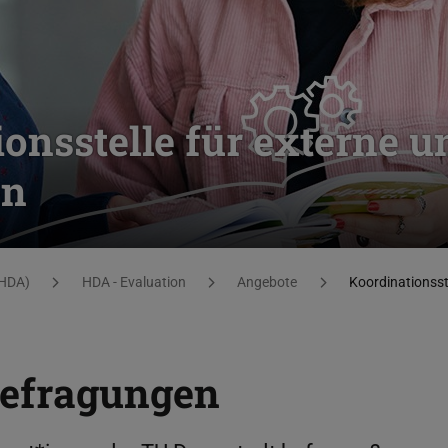
ionsstelle für externe u
en
(HDA)
HDA - Evaluation
Angebote
Koordinationsst
efragungen