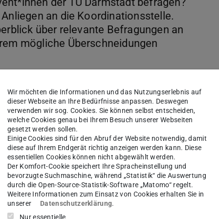
vent*innen der TU Darmstadt befragen?
 Anliegen an die Koordinationsstelle.
berblick über relevante Befragungen an
derem mögliche Überschneidungen
Wir möchten die Informationen und das Nutzungserlebnis auf
dieser Webseite an Ihre Bedürfnisse anpassen. Deswegen
verwenden wir sog. Cookies. Sie können selbst entscheiden,
welche Cookies genau bei Ihrem Besuch unserer Webseiten
gesetzt werden sollen.
Einige Cookies sind für den Abruf der Website notwendig, damit
lstrategisch- und themenrelevante
diese auf Ihrem Endgerät richtig anzeigen werden kann. Diese
essentiellen Cookies können nicht abgewählt werden.
Der Komfort-Cookie speichert Ihre Spracheinstellung und
bevorzugte Suchmaschine, während „Statistik“ die Auswertung
 und inhaltlichen Überschneidungen von
durch die Open-Source-Statistik-Software „Matomo“ regelt.
Weitere Informationen zum Einsatz von Cookies erhalten Sie in
unserer
Datenschutzerklärung
.
ichen Interessen bei der Datenerhebung
Nur essentielle