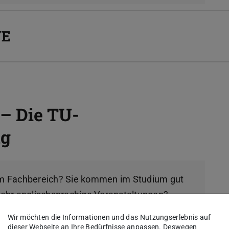
VE
– Die TU-
ng
am Fachbereich? Sie kommen im Studium gut
mehr englischsprachige Veranstaltungen?
Wir möchten die Informationen und das Nutzungserlebnis auf
dieser Webseite an Ihre Bedürfnisse anpassen. Deswegen