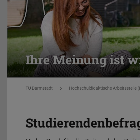
Ihre Meinung ist wi
Sie befinden sich hier:
TU Darmstadt
Hochschuldidaktische Arbeitsstelle 
Studierendenbefra