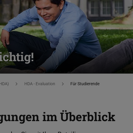
chtig!
(HDA)
HDA - Evaluation
Für Studierende
gungen im Überblick