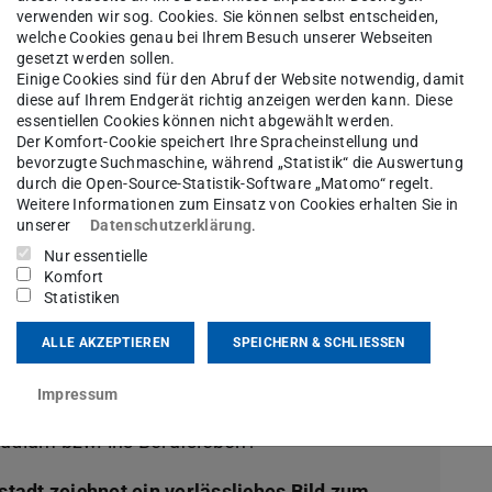
öchte Ihre Meinung zum Studiengang wissen.
verwenden wir sog. Cookies. Sie können selbst entscheiden,
welche Cookies genau bei Ihrem Besuch unserer Webseiten
gesetzt werden sollen.
Einige Cookies sind für den Abruf der Website notwendig, damit
diese auf Ihrem Endgerät richtig anzeigen werden kann. Diese
U-Studierendenbefragung
essentiellen Cookies können nicht abgewählt werden.
Der Komfort-Cookie speichert Ihre Spracheinstellung und
bevorzugte Suchmaschine, während „Statistik“ die Auswertung
durch die Open-Source-Statistik-Software „Matomo“ regelt.
Weitere Informationen zum Einsatz von Cookies erhalten Sie in
unserer
Datenschutzerklärung
.
Nur essentielle
ck – Die Alumnibefragung
Komfort
Statistiken
ALLE AKZEPTIEREN
SPEICHERN & SCHLIESSEN
beendet und den Abschluss in der Tasche?
Impressum
en Ihr Studiengang gefallen? Wie verlief Ihr
tudium bzw. ins Berufsleben?
adt zeichnet ein verlässliches Bild zum