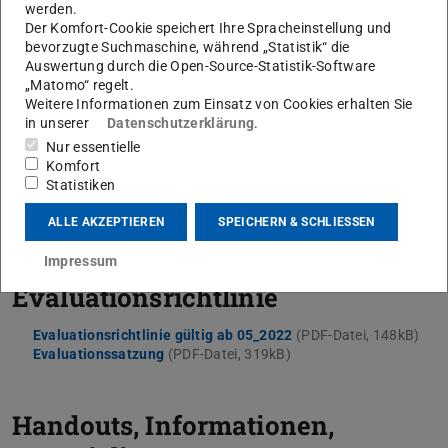
werden.
Rückmeldegespräche zur Lehrevaluation führen
Der Komfort-Cookie speichert Ihre Spracheinstellung und
(Zentrum für Wissenschaftsdidaktik, Ruhr Universität
bevorzugte Suchmaschine, während „Statistik“ die
Bochum, in German)
Auswertung durch die Open-Source-Statistik-Software
„Matomo“ regelt.
Wie kann ich Lehrveranstaltungsergebnisse nutzen? (in
Weitere Informationen zum Einsatz von Cookies erhalten Sie
German)
(PDF-Datei)
(wird in neuem Tab geöffnet)
in unserer
Datenschutzerklärung
.
Lehrevaluation im Dialog – Diskussion der
Nur essentielle
Umfrageergebnisse mit den Studierenden
Komfort
Statistiken
(Hochschuldidaktik, Universität Zürich, in German)
(PDF-Date
(wird in 
ALLE AKZEPTIEREN
SPEICHERN & SCHLIESSEN
Satzung und
Impressum
Evaluationsrichtlinie
Evaluationsrichtlinie gültig ab 05_2022
(PDF-Datei, 148kB)
Evaluationssatzung
(PDF-Datei, 319kB)
Handouts, Informationen,