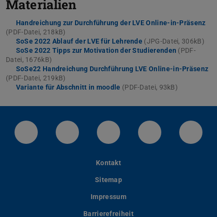
Materialien
Handreichung zur Durchführung der LVE Online-in-Präsenz
(PDF-Datei, 218kB)
SoSe 2022 Ablauf der LVE für Lehrende
(JPG-Datei, 306kB)
SoSe 2022 Tipps zur Motivation der Studierenden
(PDF-
Datei, 1676kB)
SoSe22 Handreichung Durchführung LVE Online-in-Präsenz
(PDF-Datei, 219kB)
Variante für Abschnitt in moodle
(PDF-Datei, 93kB)
LinkedIn-Seite der TU Darmstadt
Instagram-Kanal der TU Darmstad
Bluesky-Kanal der TU D
Facebook-Seite
YouTu
Kontakt
Sitemap
Impressum
Barrierefreiheit