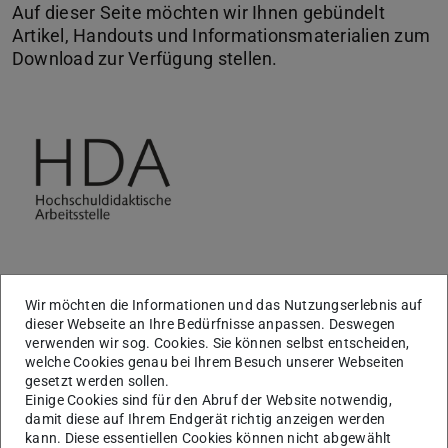
Auf dieser Seite möchten wir Ihnen gebündelt
Artikel, Handouts und Informationsmaterialien zum
Download zur Verfügung stellen.
Wir möchten die Informationen und das Nutzungserlebnis auf
Artikel
dieser Webseite an Ihre Bedürfnisse anpassen. Deswegen
verwenden wir sog. Cookies. Sie können selbst entscheiden,
welche Cookies genau bei Ihrem Besuch unserer Webseiten
Umgang mit Lehrevaluationsergebnissen
gesetzt werden sollen.
(einfachlehren, in German)
Einige Cookies sind für den Abruf der Website notwendig,
Mit Studierenden über Lehrevaluationsergebnisse
damit diese auf Ihrem Endgerät richtig anzeigen werden
sprechen (einfachlehren, in German)
kann. Diese essentiellen Cookies können nicht abgewählt