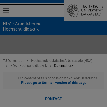
Open menu
HDA - Arbeitsbereich
Hochschuldidaktik
Datenschutz
You are here:
TU Darmstadt
Hochschuldidaktische Arbeitsstelle (HDA)
HDA - Hochschuldidaktik
Datenschutz
The content of this page is only available in German.
Please go to German version of this page
.
CONTACT