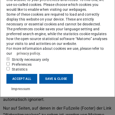
Dienstleistungen zu erbringen sowie das Webangebot zu
use so-called cookies. Please choose which cookies you
would like to enable when visiting our webpages.
verbessern.
Some of these cookies are required to load and correctly
Die von Matomo erfassten Daten werden auf Servern der
display this website on your device. These are strictly
necessary or essential cookies and cannot be deselected.
TU Darmstadt gespeichert und unter keinen Umständen
The preferences cookie saves your language setting and
an Dritte weitergegeben. Die IP-Adresse wird sofort nach
preferred search engine, while the statistics cookie regulates
how the open-source statistical software “Matomo” analyses
der Verarbeitung und vor der Speicherung anonymisiert,
your visits to and activities on our website.
die letzten beiden Tupel der IP-Adresse werden nicht
For more information about cookies we use, please refer to
gespeichert. Matomo verwendet zur Analyse der
our
privacy policy
.
Benutzung der Webseiten sog. “Cookies”, Textdateien, die
Strictly necessary only
Preferences
auf Ihrem Computer gespeichert werden. Durch
Statistics
entsprechende Einstellungen in der Browser-Software
ACCEPT ALL
SAVE & CLOSE
lässt sich die Speicherung von Cookies unterbinden.
Sofern Ihr Browser die “Do-Not-Track”-Technik unterstützt
Impressum
und Sie diese aktiviert haben, wird ihr Besuch
automatisch ignoriert.
Nur auf Seiten, auf denen in der Fußzeile (Footer) der Link
“Webseitenanalyse” zu sehen ist, werden von Matomo