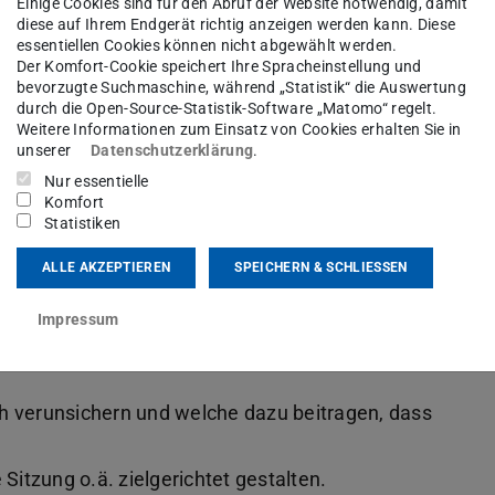
Einige Cookies sind für den Abruf der Website notwendig, damit
diese auf Ihrem Endgerät richtig anzeigen werden kann. Diese
essentiellen Cookies können nicht abgewählt werden.
Der Komfort-Cookie speichert Ihre Spracheinstellung und
unsichern und welche Ihnen Sicherheit geben.
bevorzugte Suchmaschine, während „Statistik“ die Auswertung
durch die Open-Source-Statistik-Software „Matomo“ regelt.
h wohlfühlen.
Weitere Informationen zum Einsatz von Cookies erhalten Sie in
starten und Gruppensituationen gekonnt meistern.
unserer
Datenschutzerklärung
.
Nur essentielle
Komfort
Statistiken
ategien zu entwickeln, um selbstbewusst vor
en. So können Sie sicher auftreten und gelassen
ALLE AKZEPTIEREN
SPEICHERN & SCHLIESSEN
nar, Vortrag, Teammeeting oder
Impressum
ch verunsichern und welche dazu beitragen, dass
 Sitzung o.ä. zielgerichtet gestalten.