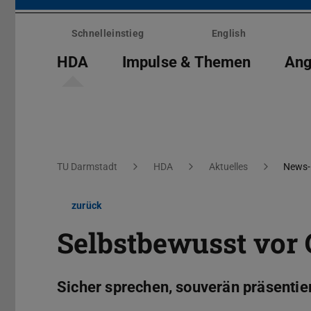
Menü
überspringen
Schnelleinstieg
English
HDA
Impulse & Themen
Ang
Sie befinden sich hier:
TU Darmstadt
HDA
Aktuelles
News-
zurück
Selbstbewusst vor 
Sicher sprechen, souverän präsentie