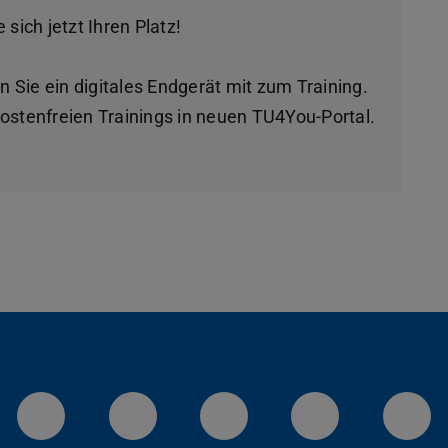
 sich jetzt Ihren Platz!
en Sie ein digitales Endgerät mit zum Training.
ostenfreien Trainings in neuen TU4You-Portal.
LinkedIn-Seite der TU Darmstadt
Instagram-Kanal der TU 
Bluesky-Kanal de
Facebook-
You