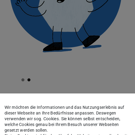
 vor Gruppen wohlzufühlen und einen sicheren,
öchten Sie lernen, wie Sie diese Fähigkeit
Wir möchten die Informationen und das Nutzungserlebnis auf
dieser Webseite an Ihre Bedürfnisse anpassen. Deswegen
eren sprechen können? Dann ist unser Training:
verwenden wir sog. Cookies. Sie können selbst entscheiden,
welche Cookies genau bei Ihrem Besuch unserer Webseiten
 souverän präsentieren genau das Richtige für
gesetzt werden sollen.