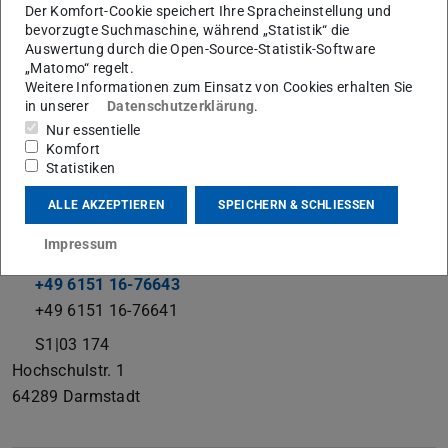
Der Komfort-Cookie speichert Ihre Spracheinstellung und
bevorzugte Suchmaschine, während „Statistik“ die
Auswertung durch die Open-Source-Statistik-Software
„Matomo“ regelt.
Arbeitsbereich Schlüsselkompetenzen
Weitere Informationen zum Einsatz von Cookies erhalten Sie
in unserer
Datenschutzerklärung
.
Arbeitsgebiet(e)
Nur essentielle
Qualifizierung von Teamtutor*innen, Didaktische
Komfort
Statistiken
Begleitung von Studienprojekten
ALLE AKZEPTIEREN
SPEICHERN & SCHLIESSEN
Kontakt
Impressum
marianne.herzberger-nikibauer@tu-...
+49 6151 16-76643
+49 6151 16-76641
S1|03 174
Hochschulstr. 1
64289
Darmstadt