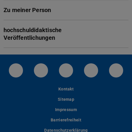
Zu meiner Person
hochschuldidaktische
Veröffentlichungen
LinkedIn-Seite der TU Darmstadt
Instagram-Kanal der TU Darmstad
Bluesky-Kanal der TU D
Facebook-Seite
YouTu
Kontakt
Sitemap
Impressum
Barrierefreiheit
Datenschutzerklärung