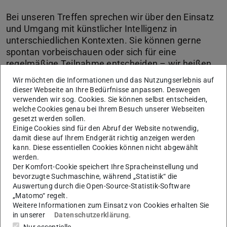
Bei unseren Treffen sprechen wir über den Einsatz
und Umgang mit künstlicher Intelligenz in
unterschiedlichen Kontexten. Sie können gerne
spontan vorbeischauen oder sich für eine
regelmäßige Teilnahme entscheiden – wir heißen
Sie jederzeit herzlich willkommen.
Wir möchten die Informationen und das Nutzungserlebnis auf
dieser Webseite an Ihre Bedürfnisse anpassen. Deswegen
verwenden wir sog. Cookies. Sie können selbst entscheiden,
KONTAKT
welche Cookies genau bei Ihrem Besuch unserer Webseiten
gesetzt werden sollen.
Einige Cookies sind für den Abruf der Website notwendig,
damit diese auf Ihrem Endgerät richtig anzeigen werden
kann. Diese essentiellen Cookies können nicht abgewählt
werden.
Der Komfort-Cookie speichert Ihre Spracheinstellung und
bevorzugte Suchmaschine, während „Statistik“ die
Auswertung durch die Open-Source-Statistik-Software
„Matomo“ regelt.
Weitere Informationen zum Einsatz von Cookies erhalten Sie
in unserer
Datenschutzerklärung
.