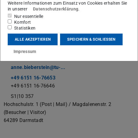
Weitere Informationen zum Einsatz von Cookies erhalten Sie
in unserer
Datenschutzerklärung
.
Arbeitsbereich E-Learning
Nur essentielle
Komfort
Arbeitsgebiet(e)
Statistiken
Beratung & Qualifizierung (insbesondere für Moodle),
ALLE AKZEPTIEREN
SPEICHERN & SCHLIESSEN
Kommunikation (Web & Blog) , Learning Analytics Projekt
Impressum
Kontakt
anne.bieberstein@tu-...
+49 6151 16-76653
+49 6151 16-76646
S1|10 357
Hochschulstr. 1 (Post | Mail) / Magdalenenstr. 2
(Besucher | Visitor)
64289
Darmstadt